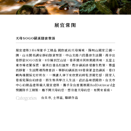
展宜常閑
天母SOGO磺溪隱富聚落
展宜建築3米6境奢手工精品 國際感的天母慢城，陽明山國家公園一
隅，山水間低調安靜的隱富聚落，中山北路六段墨綠生活圈，漫步出
巷即是SOGO百貨，8分鐘到芝山站，巷弄間米其林異國美味，五星士
東市場老饕採買，歐美日僑名校匯聚，散步磺溪綠堤養生散策，豐盛
而靜奢，生活閑適得像首詩。寧靜的磺溪街88巷倚著金色磺溪，巷口
轉角邊間採光好所在，一棟讓人停下來欣賞的時髦洋風宅邸，回家入
巷看見陽台的綠意，將生態美學注入生活，設計品味很國際。台北市
中心的精品建築職人展宜建築，攜手全台首獲德國RedDotAward金
獎團隊手工精製，離不開天母的您，想住進天母的您，有閑來看看。
Categories
台北市
,
士林區
,
聯碩作品