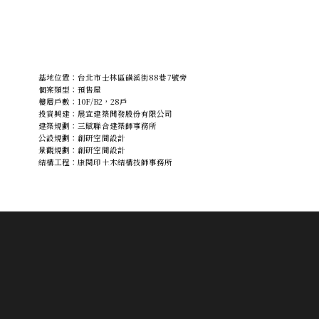
基地位置：台北市士林區磺溪街88巷7號旁
個案類型：預售屋
樓層戶數：10F/B2，28戶
投資興建：展宜建築開發股份有限公司
建築規劃：三賦聯合建築師事務所
公設規劃：創研空間設計
景觀規劃：創研空間設計
結構工程：康閱印土木結構技師事務所