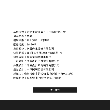
基地位置：新北市新莊區五工二路86巷36號
個案類型：華廈
樓層戶數：地上9層，地下1層
產品規劃：16-30坪
投資興建：樂居昀集股份有限公司
建照號碼：114莊建字第00257號(改照中)
建築規劃：楊振植建築師事務所
公設設計：沐易設計室內裝修有限公司
外觀設計：沐易設計室內裝修有限公司
燈光設計：十聿照明設計有限公司
經紀人：聯碩地產｜趙怡如 北市經證字第01916號
敦聯開發｜李香姬 桃市經字第001488號
線上預約