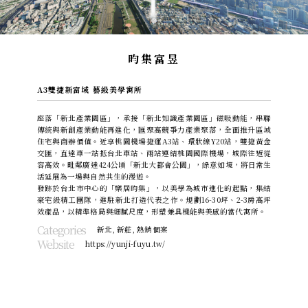
昀集富昱
A3雙捷新富域 藝級美學寓所
座落「新北產業園區」，承接「新北知識產業園區」磁吸動能，串聯
傳統與新創產業動能再進化，匯聚高競爭力產業聚落，全面推升區域
住宅與商辦價值。近享桃園機場捷運A3站、環狀線Y20站，雙捷黃金
交匯，直達車一站抵台北車站、兩站連結桃園國際機場，城際往返從
容高效。毗鄰廣達424公頃「新北大都會公園」，綠意如境，將日常生
活延展為一場與自然共生的漫遊。
發跡於台北市中心的「樂居昀集」，以美學為城市進化的起點，集結
豪宅級精工團隊，進駐新北打造代表之作。規劃16-30坪、2-3房高坪
效產品，以精準格局與細膩尺度，形塑兼具機能與美感的當代寓所。
Categories
新北
,
新莊
,
熱銷個案
Website
https://yunji-fuyu.tw/