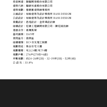
投資興建：勝聯開發股份有限公司
建築代銷：聯碩地產股份有限公司
建築規劃：曾聰憲建築師事務所
立面設計：如榆建築及設計事務所 BASS DESIGN
公設設計：如榆建築及設計事務所 BASS DESIGN
景觀設計：邑埕設計—金昇輝設計師
結構設計：冠偉工程顧問有限公司—陳冠銘技師
選書合作：臺灣蔦屋
基地面積：1169坪
使用區分：商業區
結構種類：RC+住友理工制震
規劃用途：集合住宅大樓
規劃樓層：地上24層/地下4層
規劃戶數：276戶(270住+6店)
坪數規劃：約24~26坪(2R)、32~39坪(3R)、52坪(4R)
公 設 比：33.8%