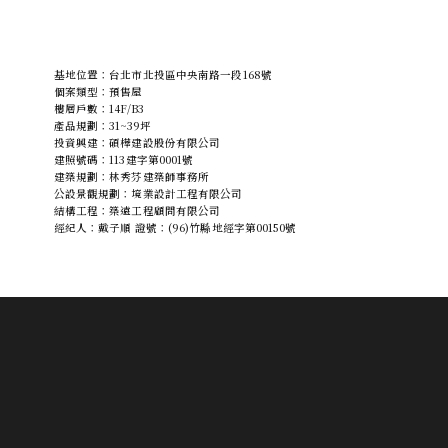
基地位置：台北市北投區中央南路一段168號
個案類型：預售屋
樓層戶數：14F/B3
產品規劃：31~39坪
投資興建：碩樺建設股份有限公司
建照號碼：113建字第0001號
建築規劃：林秀芬建築師事務所
公設景觀規劃：境業設計工程有限公司
結構工程：築遠⼯程顧問有限公司
經紀人：戴子順 證號：(96)竹縣地經字第00150號