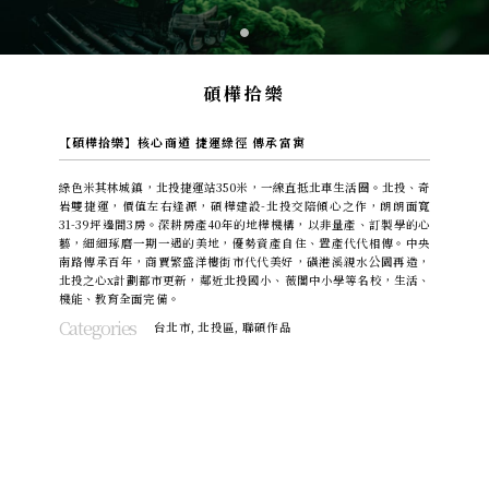
碩樺拾樂
【碩樺拾樂】核心商道 捷運綠徑 傳承富寓
綠色米其林城鎮，北投捷運站350米，一線直抵北車生活圈。北投、奇
岩雙捷運，價值左右逢源，碩樺建設-北投交陪傾心之作，朗朗面寬
31-39坪邊間3房。深耕房產40年的地樺機構，以非量產、訂製學的心
藝，細細琢磨一期一遇的美地，優勢資產自住、置產代代相傳。中央
南路傳承百年，商賈繁盛洋樓街市代代美好，磺港溪親水公園再造，
北投之心x計劃都市更新，鄰近北投國小、薇閣中小學等名校，生活、
機能、教育全面完備。
Categories
台北市
,
北投區
,
聯碩作品