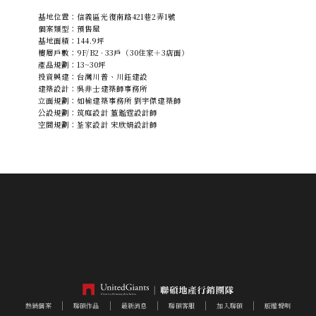
基地位置：信義區光復南路421巷2弄1號
個案類型：預售屋
基地面積：144.9坪
樓層戶數：9F/B2 · 33戶（30住家＋3店面）
產品規劃：13~30坪
投資興建：台灣川普、川鈺建設
建築設計：吳非士建築師事務所
立面規劃：如榆建築事務所 劉宇傑建築師
公設規劃：筑庭設計 董鑑霆設計師
空間規劃：荃家設計 宋欣娟設計師
熱銷個案
聯碩作品
最新消息
聯碩客服
加入聯碩
版權聲明