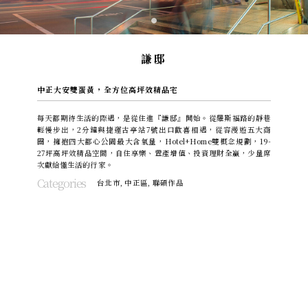
謙邸
中正大安雙蛋黃，全方位高坪效精品宅
每天都期待生活的際遇，是從住進『謙邸』開始。從羅斯福路的靜巷
輕慢步出，2分鐘與捷運古亭站7號出口歡喜相遇，從容漫遊五大商
圈，擁抱四大都心公園最大含氧量，Hotel+Home雙概念規劃，19-
27坪高坪效精品空間，自住享樂、置產增值、投資理財全贏，少量席
次獻給懂生活的行家。
Categories
台北市
,
中正區
,
聯碩作品