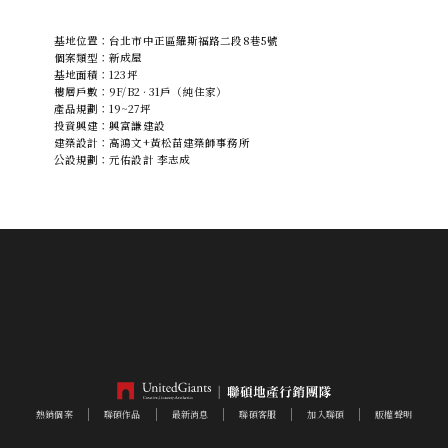
基地位置：台北市中正區羅斯福路二段8巷5號
個案類型：新成屋
基地面積：123坪
樓層戶數：9F/B2 · 31戶（純住家）
產品規劃：19~27坪
投資興建：興富謙建設
建築設計：高鴻文+黃松苗建築師事務所
公設規劃：元佑設計 李志成
熱銷個案
聯碩作品
最新消息
聯碩客服
加入聯碩
版權聲明