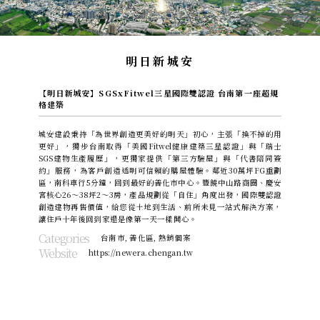
明日新城安
【明日新城安】SGSxFitwel三星國際雙認證 台南第一座超規
格建築
城安建設秉持「為世界創造更美好的明天」初心，主張「換不掉的用
更好」，獨步台南取得「美國Fitwel健康建築三星認證」與「瑞士
SGS建物生產履歷」，更獨家提供「第三方驗屋」與「代書陪同簽
約」服務，為客戶創造透明可信賴的購屋體驗。鄰近30萬坪FG重劃
區，南科車行5分鐘，回到最好的善化市中心。豐饒中山路商圈、慶安
宮核心26～38坪2～3房，產品規劃從「自住」角度出發，國際雙認證
創造建物再售價值，給您從土地到生活、前所未見一站式解決方案，
讓住戶十年後回到家還是像第一天一樣開心。
Categories
台南市
,
善化區
,
熱銷個案
Website
https://newera.chengan.tw