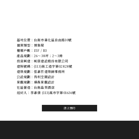
基地位置：台南市善化區自由路10號
個案類型：預售屋
樓層戶數：15F / B3
產品規劃：26～38坪；2～3房
投資興建：城居建設股份有限公司
建照號碼：(113)南工造字第02828號
建築規劃：張嘉哲建築師事務所
公設規劃：得利空間設計
景觀規劃：璟森景觀設計
社區營造：台南晶英酒店
經紀人：李嘉倩 (113)高市字第01636號
線上預約