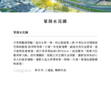
萊茵水花園
萊茵水花園
升等景觀頭等艙！能住水岸一排，何必屈就第二排 升等台北市精緻豪
宅尊榮服務-新美齊物業！代管一年免管理費，創造完美生活環境，提
升建築資產價值。再升等美學品味CNFlower！由被譽為「新東方花
藝美學大師」凌宗湧團隊，妝點公共空間生活美藝，讓回家成為舒心
宜人的感官體驗。複製大直水岸尊榮第一排唯一升值！增值抗通膨聰
明首選！
Categories
新北市
,
三重區
,
聯碩作品