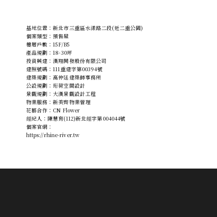
基地位置：新北市三重區水漾路二段(近二重公園)
個案類型：預售屋
樓層戶數：15F/B5
產品規劃：18-30坪
投資興建：漢翔開發股份有限公司
建照號碼：111重建字第00394號
建築規劃：高仲廷建築師事務所
公設規劃：珩荷空間設計
景觀規劃：大漢景觀設計工程
物業服務：新美齊物業管理
花藝合作：CN Flower
經紀人：陳慧育(112)新北經字第004044號
個案官網：
https://rhine-river.tw