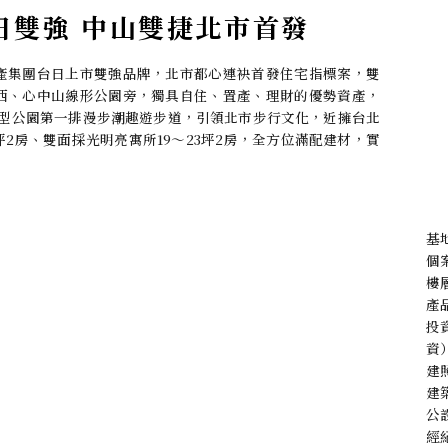
台日雙強 中山雙捷北市首發
產集團台日上市雙強品牌，北市都心連袂首發住宅指標案，雙
西、心中山線形公園旁，獨具自住、置產、理財的優勢資產，
線型公園第一排漫步潮趣遊步道，引領北市步行文化，近擁台北
坪2房、雙面採光明亮寓所19～23坪2房，全方位滿配建材，實
基
個
樓層
產
投
資
建
建
公
經