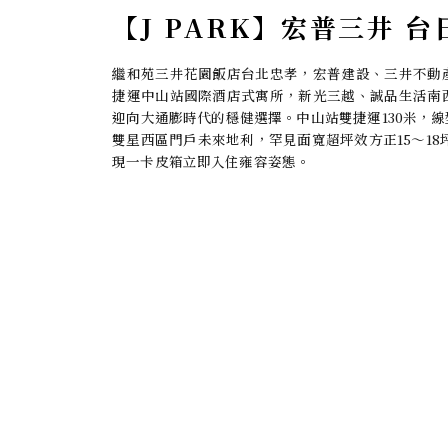
【J PARK】宏普三井 
繼和苑三井花園飯店台北忠孝，宏普建設、三井不動
捷運中山站國際酒店式寓所，新光三越、誠品生活南
迎向大通膨時代的穩健選擇。中山站雙捷運130米，
雙星西區門戶未來地利，罕見面寬超坪效方正15～18
現一卡皮箱立即入住雍容姿態。