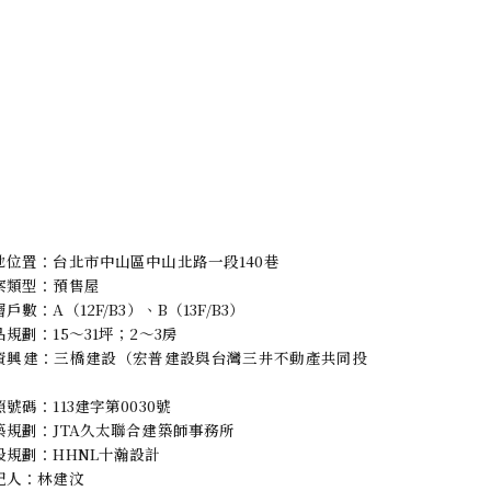
地位置：台北市中山區中山北路一段140巷
案類型：預售屋
戶數：A（12F/B3）、B（13F/B3）
品規劃：15～31坪；2～3房
資興建：三橋建設（宏普建設與台灣三井不動產共同投
）
照號碼：113建字第0030號
築規劃：JTA久太聯合建築師事務所
設規劃：HHNL十瀚設計
紀人：林建汶