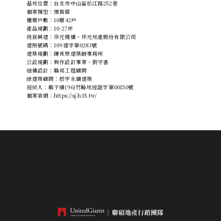
基地位置：台北市中山區松江路252巷
個案類型：預售屋
樓層戶數：10層42戶
產品規劃：10-27坪
投資興建：佳元機構・佳元地產股份有限公司
建照號碼：109建字第0283號
建築規劃：陳克聚建築師事務所
公設規劃：與作設計事業・劉守書
結構設計：聯邦工程顧問
綠建築顧問：辰宇永續建築
經紀人：戴子順(96)竹縣地經證字第00150號
個案官網：https://sj.h35.tw/