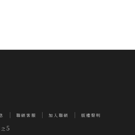
息
聯碩客服
加入聯碩
版權聲明
5
樓之