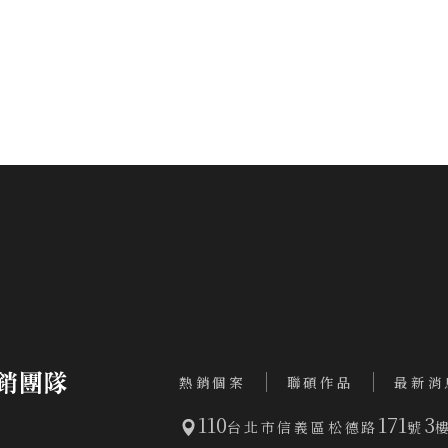
熱銷個案
聯碩作品
最新消
110
171
3
台北市信義區松德路
號