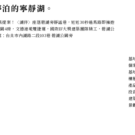
停泊的寧靜湖。
活提案！〈湖伴〉座落碧湖旁靜謐巷，近近30秒過馬路即擁抱
坪庭園4房，文德港墘雙捷運，國際IF大獎建築團隊精工，碧湖公
會館：台北市內湖路二段103巷 碧湖公園旁
基
個
基
樓
產品
投
建
景