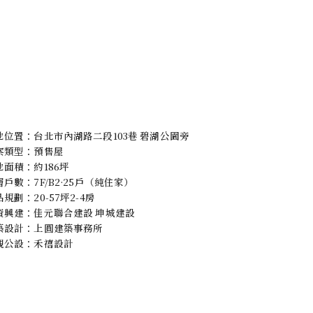
地位置：台北市內湖路二段103巷 碧湖公園旁
案類型：預售屋
地面積：約186坪
層戶數：7F/B2·25戶（純住家）
規劃：20-57坪2-4房
資興建：佳元聯合建設 坤城建設
築設計：上圓建築事務所
觀公設：禾禧設計