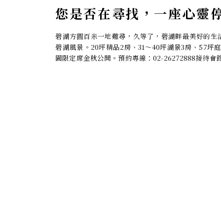
您是否在尋找，一座心靈
碧湖方圓百米一地難尋，久等了，碧湖畔最美好的生
碧湖風景。20坪精品2房、31～40坪湖景3房、57
園限定席金秋公開。預約專線：02-26272888接待