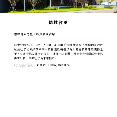
德林哲里
德林哲人之里，戶戶公園首席
綠金公園宅24~39坪｜2~3房｜3240坪公園景觀首席，朗闊面寬戶戶
私納社子公園綠蔭翠庭。德林建設機構以台北都會精品建築規格之
手，立定士林區社子正核心，近擁士林商圈，對接北士科園區與士林
再生計劃，生態社子島未來軸心。
Categories
台北市
,
士林區
,
聯碩作品