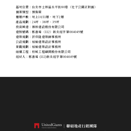
基地位置：台北市士林區永平街80巷（社子公園正對面）
個案類型：預售屋
樓層戶數：地上10/11層，地下2層
產品規劃：24坪、38坪、39坪
投資興建：德林建設股份有限公司
建照號碼：郭書瑋（112）新北經字第004049號
建築規劃：呂佳隆建築師事務所
公設規劃：如榆建築設計事務所
景觀規劃：如榆建築設計事務所
結構工程：桁城工程顧問股份有限公司
經紀人：郭書瑋 (112)新北經字第004049號