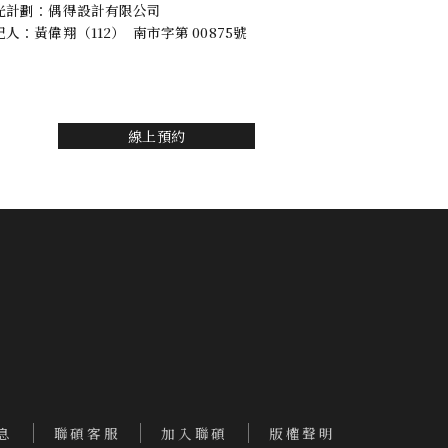
光計劃：偶得設計有限公司
紀人：黃偉翔（112） 南市字第 00875號
線上預約
息
聯碩客服
加入聯碩
版權聲明