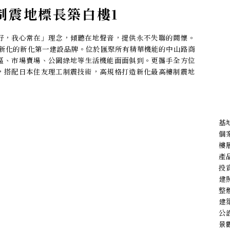
制震地標長築白樓1
好，我心常在」理念，傾聽在地聲音，提供永不失聯的關懷。
懂新化的新化第一建設品牌。位於匯聚所有精華機能的中山路商
學區、市場賣場、公園綠地等生活機能面面俱到。更攜手全方位
，搭配日本住友理工制震技術，高規格打造新化最高樓制震地
基
個
樓層
產品
投
建
整
建
公
景