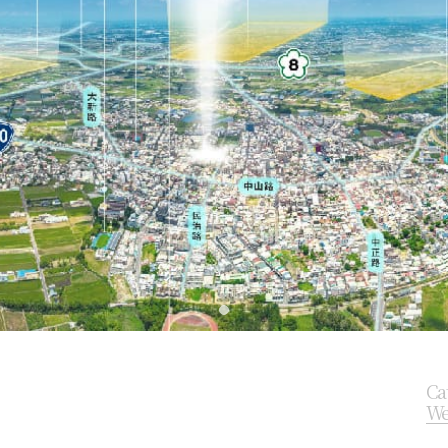
Ca
We