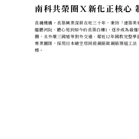
南科共榮圈Ｘ新化正核心 
長磯機構・長築興業深耕在地三十年，秉持「建築美
繼聽河院、聽心苑到如今的長築白樓1，逐步成為最
圈，北外環三國道等對外交通、鄰近12年國教完整
專業團隊，採用日本晴空塔同級鋼筋做鋼筋預組工法
標。