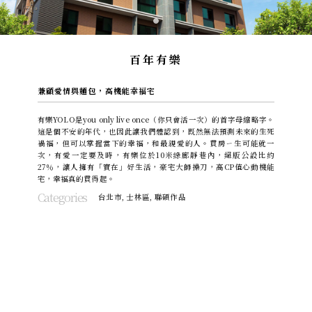
百年有樂
兼顧愛情與麵包，高機能幸福宅
有樂YOLO是you only live once（你只會活一次）的首字母縮略字。
這是個不安的年代，也因此讓我們體認到，既然無法預測未來的生死
禍福，但可以掌握當下的幸福，和最親愛的人。買房ㄧ生可能就一
次，有愛一定要及時，有樂位於10米綠廊靜巷內，絕版公設比約
27％，讓人擁有「實在」好生活，豪宅大師操刀，高CP值心動機能
宅，幸福真的買得起。
Categories
台北市
,
士林區
,
聯碩作品