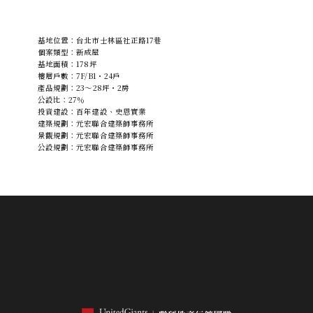
基地位置：台北市士林區社正路17巷
個案類型：新成屋
基地面積：178坪
樓層戶數：7F/B1・24戶
產品規劃：23～28坪・2房
公設比：27％
投資建設：百年建設、史恩實業
建築規劃：元宏聯合建築師事務所
景觀規劃：元宏聯合建築師事務所
公設規劃：元宏聯合建築師事務所