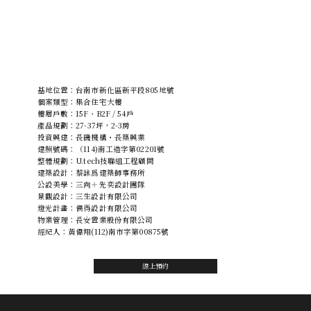
基地位置：台南市新化區新平段805地號
個案類型：集合住宅大樓
樓層戶數：15F、B2F / 54戶
產品規劃：27-37坪，2-3房
投資興建：長磯機構・長築興業
建照號碼：（114)南工造字第02201號
整體規劃：U.tech技聯組工程顧問
建築設計：蔡詠爲建築師事務所
公設美學：三向＋先奕設計團隊
景觀設計：三生設計有限公司
燈光計畫：偶得設計有限公司
物業管理：長安置業股份有限公司
經紀人：黃偉翔(112)南市字第00875號
線上預約