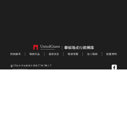
熱銷個案
聯碩作品
最新消息
聯碩客服
加入聯碩
版權聲明
110
171
3
5
台北市信義區松德路
號
樓之
02-27278228
ug87890988@gmail.com
COPYRIGHT©2017 UNITED GIANTS ESTATE