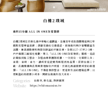
白樓2璞域
南科15分鐘 ALL IN ONE全室裝修
白樓2璞域位於新化高中旁軸心重劃區，坐擁百年老街商圈機能與12年
國教完整學區資源；憑藉完善的交通建設，銜接南科與沙崙雙園區生
活圈，兼具通勤便利與居住靜謐的平衡日常。全案以27–37坪2–3房、
戶戶邊間三面採光規劃，導入「ALL IN ONE全室裝修」服務，從設
計風格到施工整合，全程由專業團隊統籌，一次到位、交屋即入住；
省錢、省時、省力，讓成家從此變得輕鬆而有品質。深耕台南三十
載，長磯機構與長築興業理解住戶所需，於新化再創務實成家的新選
擇。「ALL IN ONE」不僅是裝修整合，更是對生活的體貼詮釋；以
更輕盈的低總價小成本，開啟台南高科技大未來。
Categories
台南市
,
新化區
,
熱銷個案
Website
https://whitemansion.tw